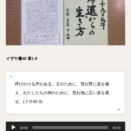
イザヤ書40 章1-8
呼びかける声がある。主のために、荒れ野に道を備
え、わたしたちの神のために、荒れ地に広い道を通
せ。(イザ40:3)
音
声
00:00
00:00