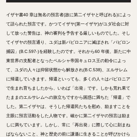
プ
レ
ー
ヤ
イザヤ書40 章は無名の預言者(故に第二イザヤと呼ばれる)によっ
ー
て語られた預言です。かつてイザヤ(第一イザヤ)がユダ社会に対
して放った警告は、神の審判を予告する厳しいものでした。そし
てイザヤの預言通り、ユダは新バビロニアに滅ぼされ「バビロン
捕囚」(B.C.597-)を経験したのです。それから60 年後、新たに中
東世界の支配者となったペルシャ帝国キュロス王の勅令によっ
て、ユダの人々は抑留状態から解放され(B.C.538)、エルサレム
に帰還していきます。帰還といっても、多くの人々はバビロニア
で生まれ育ちましたから、いわば「出発」です。しかも荒れ果て
たままのエルサレムへの旅立ちですから困惑に満ちた「帰還」で
した。第二イザヤは、そうした帰還民たちを慰め、励ますことを
主眼に預言活動をした人物です。確かに第二イザヤの預言は励ま
しに満ちています。しかし、常に「再出発」に際して心に刻まね
ばならないこと、神と歴史の前に謙遜に生きることが呼びかけら