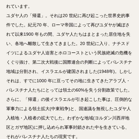
れています。
ユダヤ人の「帰還」。それは20 世紀に再び起こった世界史的事
件でした。紀元70 年、ローマ帝国によって再びユダヤが滅ぼさ
れて以来1900 年もの間、ユダヤ人たちはまとまった居住地を失
い、各地へ離散して生きてきました。20 世紀に入り、ナチスド
イツによるユダヤ人迫害とホロコーストという民族絶滅の危機を
くぐり抜け、第二次大戦後に国際連合の判断によってパレスチナ
地域は分割され、イスラエルが建国されました(1948年)。しかし
それは、すでに1000 年に亘ってその地に生きてきたアラブ人・
パレスチナ人たちにとっては領土の60%を失う分割政策でした。
さらに、「帰還」の後イスラエルが引き起こした事は、圧倒的な
軍事力による領土拡大(中東戦争)と、国連議を無視したユダヤ人
入植地・入植者の拡大でした。わずかな地域(ヨルダン川西岸地
区とガザ地区)に押し込められ軍事封鎖された中を生きている、
それがパレスチナ人たちの現実です。