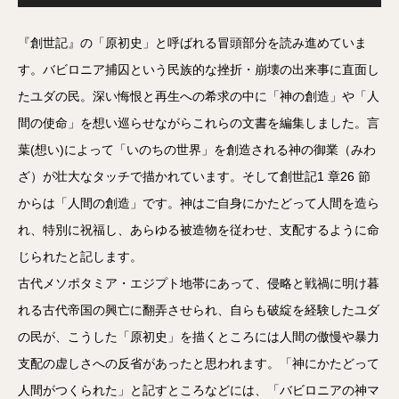
プ
レ
ー
ヤ
『創世記』の「原初史」と呼ばれる冒頭部分を読み進めていま
ー
す。バビロニア捕囚という民族的な挫折・崩壊の出来事に直面し
たユダの民。深い悔恨と再生への希求の中に「神の創造」や「人
間の使命」を想い巡らせながらこれらの文書を編集しました。言
葉(想い)によって「いのちの世界」を創造される神の御業（みわ
ざ）が壮大なタッチで描かれています。そして創世記1 章26 節
からは「人間の創造」です。神はご自身にかたどって人間を造ら
れ、特別に祝福し、あらゆる被造物を従わせ、支配するように命
じられたと記します。
古代メソポタミア・エジプト地帯にあって、侵略と戦禍に明け暮
れる古代帝国の興亡に翻弄させられ、自らも破綻を経験したユダ
の民が、こうした「原初史」を描くところには人間の傲慢や暴力
支配の虚しさへの反省があったと思われます。「神にかたどって
人間がつくられた」と記すところなどには、「バビロニアの神マ