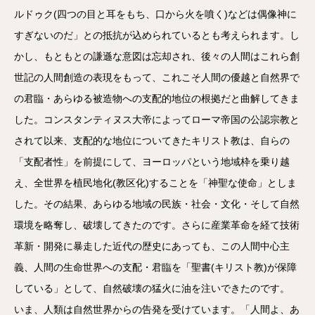
ルドゥク(四つの目と耳をもち、口から火を噴く)などは偶像神に
すぎないのだ」との抵抗が込められているとも考えられます。し
かし、もともとの謙遜な意図は忘却され、後々の人間はこれら創
世記の人間創造の表現をもって、これこそ人間の優越と自然界で
の君臨・あらゆる被造物への支配的地位の根拠だと曲解してきま
した。コンスタンティヌス大帝によってローマ帝国の公認宗教と
されて以来、支配的な地位についてきたキリスト教は、自らの
「支配者性」を前提にして、ヨーロッパという地域枠を乗り越
え、全世界を植民地化(教区化)することを「神聖な使命」としま
した。その結果、あらゆる地域の民族・社会・文化・そして自然
環境を略奪し、破壊してきたのです。さらに産業革命を経て技術
革新・開発に暴走した近代の歴史にあっても、この人間中心主
義、人間の生命世界への支配・君臨を「聖書(キリスト教)が保障
している」として、自然破壊の猛火に油を注いできたのです。
いま、人類は自然世界からの告発を受けています。「人間よ、あ