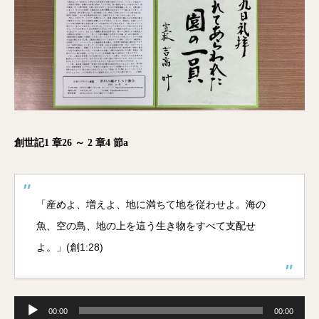
創世記1 章26 ～ 2 章4 節a
「産めよ、増えよ、地に満ちて地を従わせよ。海の
魚、空の鳥、地の上を這う生き物をすべて支配せ
よ。」(創1:28)
音
声
00:00
00:00