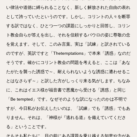
い律法や道徳に縛られることなく、新しく解放された自由の表れ
として誇っていたというのです。しかし、コリントの人々を断罪
する訳ではなく、ひとつ一つの課題にしっかりと回答し、コリン
ト教会自らが答えを出し、それを信頼するパウロの姿に尊敬の念
を覚えます。そして、このみ言葉。実は「試練」と訳されている
のですが、英訳ですと「Thetemptations」で本来「誘惑」なのだ
そうです。確かにコリント教会の問題を考えると、ここは「あな
たがたを襲った誘惑で～、耐えられないような誘惑に遭わせるこ
とはなさらず～」と訳した方がしっくり来る気がします。ちなみ
に、これはイエス様が福音書で悪魔から受ける「誘惑」と同じ
「Be tempted」です。なぜそのような訳になったのかは不明で
すが、今日私がお伝えしたいのは、「試練」でも「誘惑」でもあ
りません。それは、「神様が『逃れる道』を備えていてくださ
る」ということです。
そもそも私たちに、目の前にある課題を乗り越える知恵や力があ