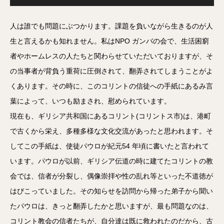
プ
レ
ー
ヤ
人は誰でも問題にぶつかります。課題を負いながら生きるのが人
ー
生と言えるかも知れません。私はNPO ガンバの会で、生活困窮
者やホームレスの人たちと関わらせていただいておりますが、そ
の当事者が背負う重荷に圧倒されて、翻弄されてしまうことがよ
くあります。その時に、このコリントの信徒への手紙にあるみ言
葉によって、いつも励まされ、慰められています。
現在も、ギリシア共和国にあるコリント(コリントス市)は、港町
で古くから栄え、多種多様な文化交流があったと思われます。そ
してこの手紙は、使徒パウロが紀元54 年頃に書いたと言われて
います。パウロが以前、ギリシア伝道の時に建てたコリントの教
会では、信者が分裂し、偶像崇拝や性の乱れ等といった不道徳が
はびこっていました。その知らせを訪問から帰った弟子から聞い
たパウロは、きっと翻弄したかと思いますが、最も問題なのは、
コリント教会の信者たちが、自分達は既に救われたのだから、古