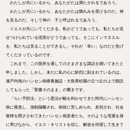
わたしが共にいるから、あなたがたは満たされるであろう。
わたしが共にいるから、あなたがたは憐れみを受けるのだ。神
を見るのだ。そして神の 子と呼ばれるであろう。
イエスが共にいてくださる。私がどうであっても。私たちが見
せつけられている現実がどうであっても。そこにインマヌエル
を、私たちは見ることができるし、それが「幸い」なのだと告げ
てくださっているのです。
これまで、この箇所を通してのさまざまな講話を聴いてきたと
申しました。しかし、未だに私の心に鮮烈に刻まれているのは、
瀬戸内海のハンセン病療養施設・大島青松園の立つ丘の上で朗読
してもらった「聖書そのまま」の響きです。
「らい予防法」という悪法が幅を利かせてきた時代にハンセン
病に罹患し、強制隔離され、病状に苦しめられ、差別され、社会
復帰を閉ざされてきたハンセン病患者たち。そのような境遇を身
に帯びながら、イエス・キリストを信じ、解放を待望して生きて