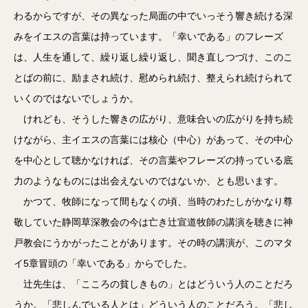
わるからですが、その異なった局面の中でいっそう響き続ける深
みをイエスの言葉は持っています。「幸いである」のフレーズ
は、人生を通して、繰り返し繰り返し、聞き直しつづけ、このこ
とばの前に、励まされ続け、慰められ続け、整えられ続けられて
いくのではないでしょうか。
けれども、そうした響きの広がり、意味合いの広がりを持ち続
けながら、主イエスの言葉には核心（中心）があって、その中心
を中心として聴かなければ、その言葉やフレーズの持っている底
力のようなものには出会えないのではないか、とも思います。
かつて、牧師になって間もなくの頃、当時のわたしがかなり尊
敬していた静岡草深教会の今は亡き辻宣道牧師の講演を聴きに神
戸教会にうかがったことがあります。その時の講演が、このマタ
イ5章冒頭の「幸いである」からでした。
辻先生は、「こころの貧しきもの」とはどういう人のことだろ
うか。「悲しんでいる人とは」どういう人のことだろう。「悲し