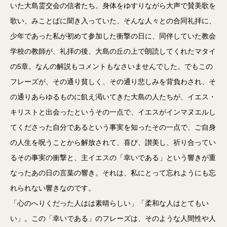
いた大島霊交会の信者たち。身体をゆすりながら大声で賛美歌を
歌い、みことばに聞き入っていた、そんな人々との合同礼拝に、
少年であった私が初めて参加した衝撃の日に、同伴していた教会
学校の教師が、礼拝の後、大島の丘の上で朗読してくれたマタイ
の5章。なんの解説もコメントもなさいませんでした。でもこの
フレーズが、その通り貧しく、その通り悲しみを背負わされ、そ
の通りあらゆるものに飢え渇いてきた大島の人たちが、イエス・
キリストと出会ったというその一点で、イエスがインマヌエルし
てくださった自分であるという事実を知ったその一点で、ご自身
の人生を呪うことから解放されて、喜び、讃美し、祈り合ってい
るその事実の衝撃と、主イエスの「幸いである」という響きが重
なったあの日の言葉の響き。それは、私にとって忘れようにも忘
れられない響きなのです。
「心のへりくだった人はは素晴らしい」「柔和な人はとてもい
い」。この「幸いである」のフレーズは、そのような人間性や人