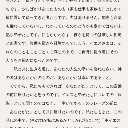
を含んだ「従おうとする者たち」が座っています。何も無い人た
ちです。少しばかりあったものも（家も仕事も家族も）とにかく
横に置いて従ってきた者たちです。力はありません。知恵も言葉
も備わっていないし、わかっているのかどうかも定かではない未
熟な弟子たちです。にもかかわらず、彼らを待つのは厳しい拒絶
と迫害です。何度も躓きを経験するでしょう。イエスさまは、そ
れらのことをことごとくご存じの上で、ご自身に従う道にその
人々をお招きになったのです。
「私と共に生きる道に、あなたの人生の幸いを委ねなさい。神
の国はあなたがたのものだ。あなたがたは幸いである」と。
ですから、私たちもできれば「あなたがた」として、この言葉
の前に座りたいと思うのです。イエスと弟子たちについての「報
告」として聞くのではなく、「幸いである」のフレーズの前に
「あなたがた」として共に座りたいのです。私たちもまた、この
時代の中で、(その力が私にあるかどうかは別にして)「主イエス