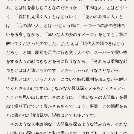
み」とは何を悲しむことなのだろうか。「柔和な人」とはどうい
う、「義に飢え渇く人」とはどういう、「あわれみ深い人」と
は、「心の清い人」とは･･･という風に、一つ一つの語の意味合
いを考察しながら、「幸いな人の姿のイメージ」をとても丁寧に
解いてくださったのでした。(たとえば「現代人の顔つきはどう
だろう」と朝、駅前を足早に行き交う人々や、スーパーで買い物
をする人々の顔つきなどを例に取りながら、「それらは柔和な顔
つきとはほど遠いものです」とおっしゃったりなさりながら、
「柔和とはどういうことか」について時代批判を加えながら解い
てくださるわけですね。) なかなか興味深くメモをたくさんとっ
たことを思い出します。そのように、「幸いな人の人間像」を尋
ねて掘り下げていく豊かさもあるでしょう。事実、この箇所をも
とに書かれた講演録や、説教はとても多いです。
そのような人生論的な、人間像を探るような読み方も、それな
りに味わい深いものだと私は思います。けれども、そこでもこの