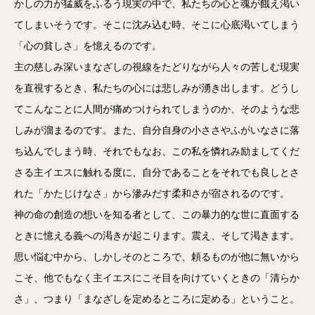
かしの力が猛威をふるう現実の中で、私たちの心と魂が餓え渇い
てしまいそうです。そこに沈み込む時、そこに心底渇いてしまう
「心の貧しさ」を憶えるのです。
主の慈しみ深いまなざしの視線をたどりながら人々の苦しむ現実
を直視するとき、私たちの心には悲しみが湧き出します。どうし
てこんなことに人間が痛めつけられてしまうのか、そのような悲
しみが溜まるのです。また、自分自身の小ささやふがいなさに落
ち込んでしまう時、それでもなお、この私を憐れみ励ましてくだ
さる主イエスに触れる度に、自分であることをそれでも良しとさ
れた「かたじけなさ」から滲みだす柔和さが宿されるのです。
神の命の創造の想いを知る者として、この暴力的な世に直面する
ときに憶える義への渇きが起こります。震え、そして渇きます。
思い悩む中から、しかしそのところで、頼るものが他に無いから
こそ、他でもなく主イエスにこそ目を向けていくときの「清らか
さ」、つまり「まなざしを定めるところに定める」ということ。