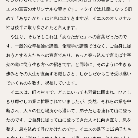
エスの宣言のオリジナルな響きです。マタイでは11節になって初
めて「あなたがた」はと急に出てきますが、イエスのオリジナル
性は後半に取り戻されたと言えます。
やはり、そもそもこれは「あなたがた」への言葉だったので
す。一般的な幸福論の講義、倫理学の講義ではなく、ご自身に従
おうとする人たちへの宣言であり、もっと突っ込んで言えば十字
架の道に従う生き方への招きです。と同時に、そのように生きる
歩みとその人生が直面する厳しさと、しかしだからこそ受け継い
でいくものを教え、祝福しています。
イエスは、町々村々で、どこにいっても群衆に囲まれ、ひとし
きり癒やしの業に忙殺されていましたが、突然、それらの業を中
断され、人々の住む場所から退いて、弟子たちを連れて山に登っ
たのです。ご自身に従って山に登ってきた人々に向き直り、息を
整え、息を込めて呼びかけたのです。イエスの足下に12弟子たち