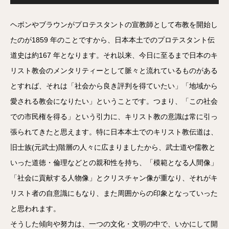
プ
レ
ー
ヤ
ヘボンやブラウンがプロテスタントの宣教師として布教を開始し
ー
たのが1859 年のことですから、日本本土でのプロテスタント伝
道史は約167 年となります。それ以来、今日に至るまで日本のキ
リスト教会のメンタリティーとして脈々と流れているものがある
とすれば、それは「社会から良き評判を得ていたい」「地域から
愛される教会になりたい」ということです。つまり、「この社会
での市民権を得る」という引力に、キリスト教の意識は常に引っ
張られてきたと思えます。特に日本本土でのキリスト教伝道は、
旧士族(元武士)階層の人々に広まりましたから、武士道や儒教と
いった道徳・倫理などとの親和性を持ち、「模範となる人間像」
「社会に貢献する人物像」とクリスチャン像が重なり、それがキ
リスト者の自意識にもなり、また周囲からの印象となっていった
と思われます。
そうした傾向や努力は、一つの文化・文明の中で、いかにして開