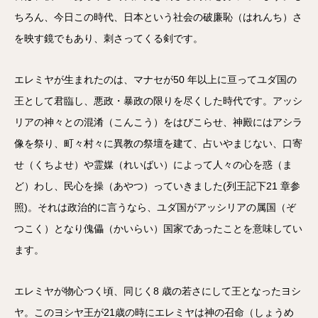
ちろん、今日この時代、日本という社会の破廉恥
（はれんち）
さ
を映す鏡でもあり、刺さってくる剣です。
エレミヤが生まれたのは、マナセが50 年以上に亘ってユダ国の
王として君臨し、悪政・暴政の限りを尽くした時代です。アッシ
リアの神々との混淆（こんこう）をはびこらせ、神殿にはアシラ
像を祭り、町々村々に異教の祭壇を建て、占いやまじない、口寄
せ（くちよせ）や霊媒（れいばい）によって人々の心を惑（ま
ど）わし、民心を操（あやつ）っていきました(列王記下21 章参
照)。それは政治的に言うなら、ユダ国がアッシリアの属国（ぞ
つこく）となり傀儡（かいらい）国家であったことを意味してい
ます。
エレミヤが物心つく頃、同じく8 歳の若さにして王となったヨシ
ヤ。このヨシヤ王が21歳の時にエレミヤは神の召命（しょうめ