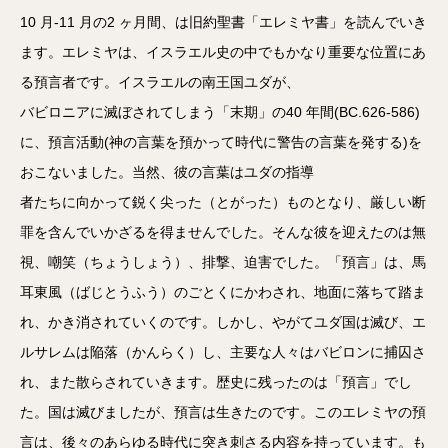
ー
ヤ
10 月-11 月の2 ヶ月間、は旧約聖書「エレミヤ書」を読んでいき
ー
ます。エレミヤは、イスラエル史の中でもかなり重要な位置にあ
る預言者です。イスラエルの南王国ユダが、
バビロニアに滅ぼされてしまう「末期」の40 年間(BC.626-586)
に、預言活動(神の言葉を預かって時代に警告の言葉を発する)を
おこないました。当然、彼の言葉はユダの指導
者たちに向かって鋭く尖った（とがった）ものとなり、厳しい断
罪を含んでいかざるを得ませんでした。そんな彼を迎えたのは無
視、嘲笑（ちょうしょう）、排撃、迫害でした。「預言」は、馬
耳東風（ばじとうふう）のごとくにかわされ、地面に落ちて踏ま
れ、かき消されていくのです。しかし、やがてユダ国は滅び、エ
ルサレムは陥落（かんらく）し、主要な人々はバビロンに捕囚さ
れ、また散らされていきます。歴史に残ったのは「預言」でし
た。国は滅びましたが、預言は生きたのです。このエレミヤの預
言は、後々のあらゆる時代に突き刺さる内容を持っています。も