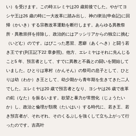
い）を受けます。この時エレミヤは20 歳前後でした。やがてヨ
シヤ王は26 歳の時に一大改革に踏み出し、神の律法(申命記)に回
帰（かいき）する宗教改革運動を断行します。あらゆる異教祭
所・異教崇拝を排除し、政治的にはアッシリアからの独立に挑む
（いどむ）のです。はびこった悪習、悪癖（あくへき）と闘う若
き王です(列王記下22 章参照)。他方、エレミヤはそれに先んじる
こと5 年、預言者として、すでに異教と不義との闘いを開始して
いました。ひとりは寒村（かんそん）の祭司の息子として、ひと
りは幼（わか）き王として、幼少期から青年期を生きてきた二人
でした。エレミヤは20 歳で預言者となり、ヨシヤは26 歳で改革
の鉈（なた）を振るいます。欲望と暴力が常態化（じょうたい
か）し、政治と倫理が頽廃（たいはい）する時代に、若き王、若
き預言者が、それぞれ、そのくるぶしを強くして立ち上がって行
ったのです。吉髙叶