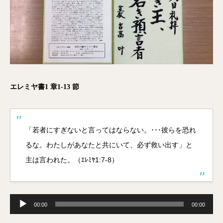
エレミヤ書1 章1-13 節
「若者にすぎないと言ってはならない。･･･彼らを恐れ
るな。わたしがあなたと共にいて、必ず救い出す」と
主は言われた。（ｴﾚﾐﾔ1:7-8）
音
声
00:00
00:00
プ
レ