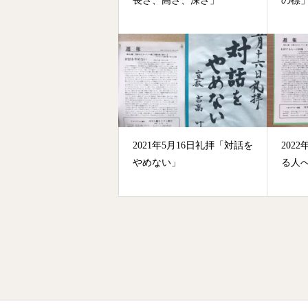
長さ、高さ、深さ」
の標
2021年5月16日礼拝「対話を
202
やめない」
る人