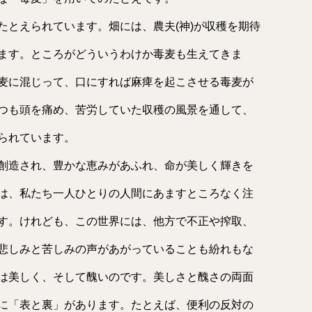
て
く
たとえられています。畑には、農夫(神)が収穫を期待
だ
さ
い。
ます。ところがどういうわけか毒麦も生えてきま
麦に混じって、口にすれば麻痺を起こさせる毒麦が
つも頭を痛め、苦労していた収穫の風景を通して、
られています。
創造され、豊かな恵みがあふれ、命が美しく輝きを
は、私たち一人ひとりの人間にあますところなく注
す。けれども、この世界には、他方で不正や搾取、
悲しみと苦しみの声があがっていることも紛れもな
は美しく、そして醜いのです。美しさと醜さの両面
に「表と裏」があります。たとえば、便利の反対の