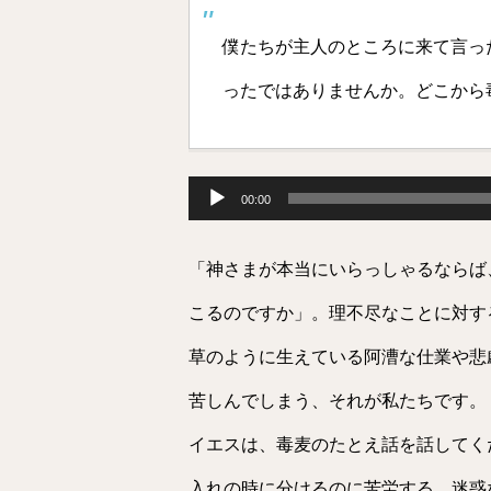
僕たちが主人のところに来て言っ
ったではありませんか。どこから毒麦
音
声
00:00
プ
レ
ー
「神さまが本当にいらっしゃるならば
ヤ
ー
こるのですか」。理不尽なことに対す
草のように生えている阿漕な仕業や悲
苦しんでしまう、それが私たちです。
イエスは、毒麦のたとえ話を話してく
入れの時に分けるのに苦労する、迷惑