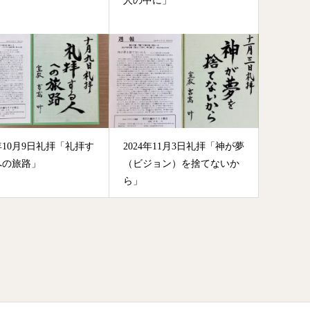
」
人の中に」
2年10月9日礼拝「礼拝す
2024年11月3日礼拝「神が夢
への旅路」
（ビジョン）を捨てないか
ら」