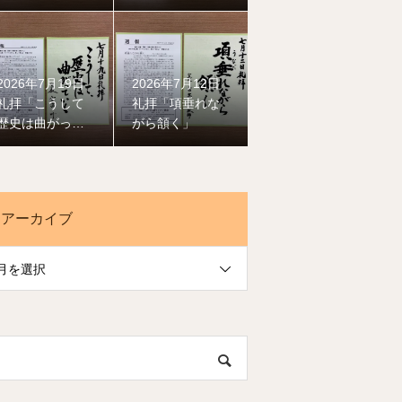
風」
2026年7月19日
2026年7月12日
礼拝「こうして
礼拝「項垂れな
歴史は曲がって
がら頷く」
いく」
アーカイブ
月を選択