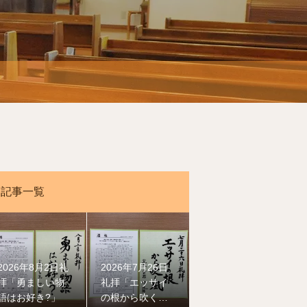
記事一覧
2026年8月2日礼
2026年7月26日
拝「勇ましい物
礼拝「エッサイ
語はお好き?」
の根から吹く