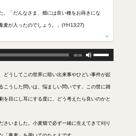
た。「だんなさま、畑には良い種をお蒔きにな
が入ったのでしょう。」(ﾏﾀｲ13:27)
ボ
リ
00:00
ュ
ー
ム
、どうしてこの世界に暗い出来事やひどい事件が起
調
節
に
るこうした問いは、悩ましい問いです。この世に雑
は
上
劇を目にし耳にする度に、どう考えたら良いのかと
下
矢
印
キ
ー
ださいました。小麦畑で必ず一緒に生えてきて刈り
を
使
っ
な「毒麦」を用いてのたとえです。