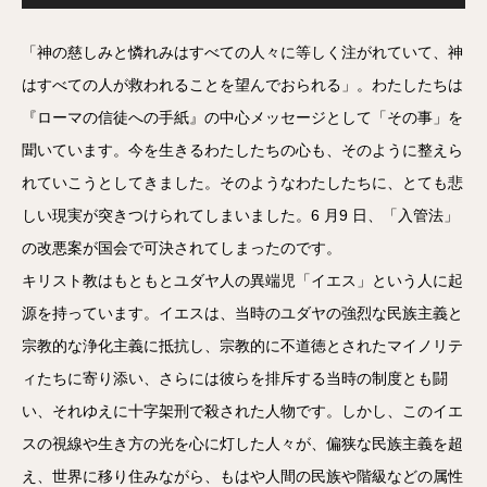
プ
レ
ー
ヤ
「神の慈しみと憐れみはすべての人々に等しく注がれていて、神
ー
はすべての人が救われることを望んでおられる」。わたしたちは
『ローマの信徒への手紙』の中心メッセージとして「その事」を
聞いています。今を生きるわたしたちの心も、そのように整えら
れていこうとしてきました。そのようなわたしたちに、とても悲
しい現実が突きつけられてしまいました。6 月9 日、「入管法」
の改悪案が国会で可決されてしまったのです。
キリスト教はもともとユダヤ人の異端児「イエス」という人に起
源を持っています。イエスは、当時のユダヤの強烈な民族主義と
宗教的な浄化主義に抵抗し、宗教的に不道徳とされたマイノリテ
ィたちに寄り添い、さらには彼らを排斥する当時の制度とも闘
い、それゆえに十字架刑で殺された人物です。しかし、このイエ
スの視線や生き方の光を心に灯した人々が、偏狭な民族主義を超
え、世界に移り住みながら、もはや人間の民族や階級などの属性