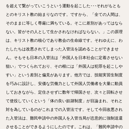
を超えて繋がっていこうという運動を起こした･･･それがもとも
とのキリスト教の始まりなのです。ですから、「全ての人間は、
そのままに等しく尊厳に満ちている。そこに差別があってはなら
ない。皆がその人として生かされなければならない。」この原理
は、キリスト教の核心であり教会の生命線です。それゆえに、わ
たしたちは改悪されてしまった入管法を認めることができませ
ん。そもそも日本の入管法は「外国人を日本社会に定着させない
狙い」でつくられており、その根には「外国人は犯罪を起こしや
すい」という差別と偏見があります。他方では、技能実習生制度
を巧みに設計し、安価な労働力として外国人労働者を大量に動員
しておきながら、定住させずに数年で帰国させ、次々と回転させ
て使役していくという「体の良い奴隷制度」が目論まれ、それと
対を為しているのがこれまでの入管法です。そして今回改悪され
た入管法は、難民申請中の外国人を入管当局が恣意的に強制送還
させることができるようにしたのです。これは、「難民申請中の