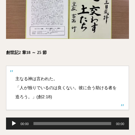
創世記2 章18 ～ 25 節
主なる神は言われた。
「人が独りでいるのは良くない。彼に合う助ける者を
造ろう。」(創2:18)
音
声
00:00
00:00
プ
レ