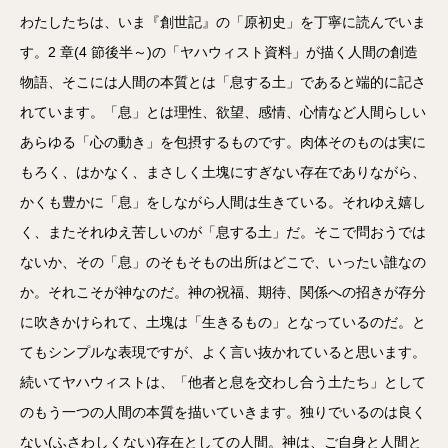
ー
ヤ
わたしたちは、いま『創世記』の「原初史」を丁寧に読んでいま
ー
す。2 章(4 節後半～)の「ヤハウィスト資料」が描く人間の創造
物語、そこには人間の本質とは「息する土」であると端的に記さ
れています。「息」とは理性、欲望、感情、心情など人間らしい
あらゆる「心の動き」を包摂するものです。肉体そのものは実に
もろく、はかなく、まさしく土塊にすぎない存在でありながら、
かくも豊かに「息」をしながら人間は生きている。それゆえ嬉し
く、またそれゆえ苦しいのが「息する土」だ。そこで問おうでは
ないか、その「息」のそもそもの出所はどこで、いったい誰なの
か。それこそが神なのだ。神の祝福、期待、関係への招きが存分
に吹きかけられて、土塊は「生きるもの」となっているのだ。と
てもシンプルな表現ですが、よく言い抜かれていると思います。
続いてヤハウィストは、「他者と息を交わし合う土たち」として
のもう一つの人間の本質を描いていきます。独りでいるのは良く
ない(ふさわしくない)存在としての人間。神は、ご自身と人間と