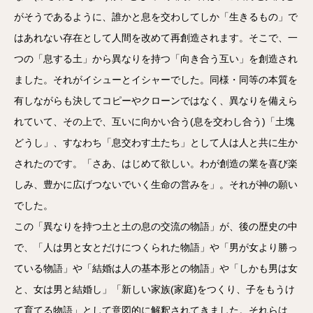
がそうであるように、誰かと息を交わしてしか「生きるもの」で
はあれない存在として人間を改めて再創造されます。そこで、一
つの「息する土」から異なりを持つ「向き合う互い」を創造され
ました。それがイシューとイシャーでした。同様・同等の本質を
有しながらも決してコピーやクローンではなく、異なりを備えら
れていて、その上で、互いに向かい合う(息を交わし合う)「土塊
どうし」、すなわち「息交わす土たち」として人は人と共に生か
されたのです。「さあ、はじめて欲しい。わが創造の業を喜び楽
しみ、豊かに広げつないでいく生命の営みを」。それが神の願い
でした。
この「異なりを持つ土と土の息の交流の物語」が、後の歴史の中
で、「人は男と女とだけにつくられた物語」や「男が女より勝っ
ている物語」や「結婚は人の基本形との物語」や「しかも男は女
と、女は男と結婚し」「新しい家族(家庭)をつくり、子をもうけ
て育てる物語」として意図的に解釈されてきました。それらは