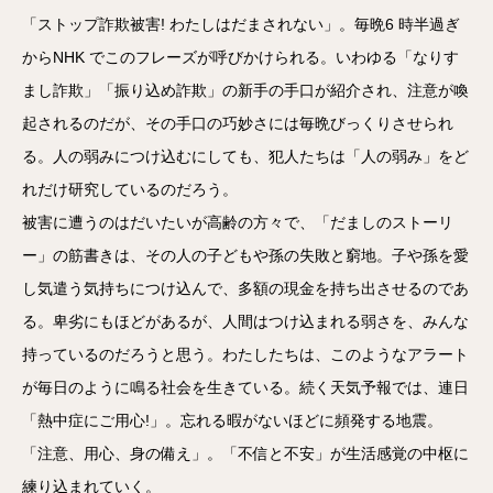
ー
ヤ
「ストップ詐欺被害! わたしはだまされない」。毎晩6 時半過ぎ
ー
からNHK でこのフレーズが呼びかけられる。いわゆる「なりす
まし詐欺」「振り込め詐欺」の新手の手口が紹介され、注意が喚
起されるのだが、その手口の巧妙さには毎晩びっくりさせられ
る。人の弱みにつけ込むにしても、犯人たちは「人の弱み」をど
れだけ研究しているのだろう。
被害に遭うのはだいたいが高齢の方々で、「だましのストーリ
ー」の筋書きは、その人の子どもや孫の失敗と窮地。子や孫を愛
し気遣う気持ちにつけ込んで、多額の現金を持ち出させるのであ
る。卑劣にもほどがあるが、人間はつけ込まれる弱さを、みんな
持っているのだろうと思う。わたしたちは、このようなアラート
が毎日のように鳴る社会を生きている。続く天気予報では、連日
「熱中症にご用心!」。忘れる暇がないほどに頻発する地震。
「注意、用心、身の備え」。「不信と不安」が生活感覚の中枢に
練り込まれていく。