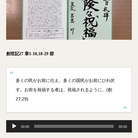
創世記27 章1-10,18-29 節
多くの民がお前に仕え、多くの国民がお前にひれ伏
す。お前を祝福する者は、祝福されるように。(創
27:29)
音
声
00:00
00:00
プ
レ