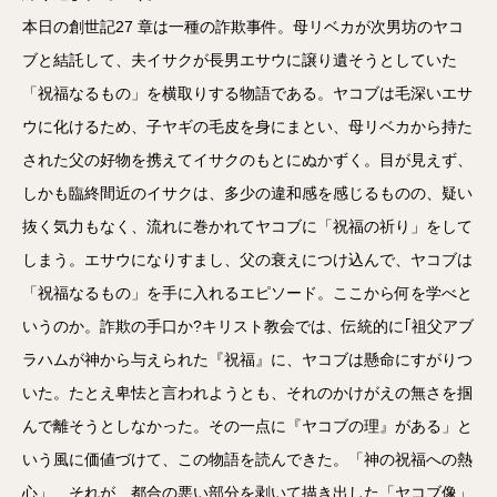
本日の創世記27 章は一種の詐欺事件。母リベカが次男坊のヤコ
ブと結託して、夫イサクが長男エサウに譲り遺そうとしていた
「祝福なるもの」を横取りする物語である。ヤコブは毛深いエサ
ウに化けるため、子ヤギの毛皮を身にまとい、母リベカから持た
された父の好物を携えてイサクのもとにぬかずく。目が見えず、
しかも臨終間近のイサクは、多少の違和感を感じるものの、疑い
抜く気力もなく、流れに巻かれてヤコブに「祝福の祈り」をして
しまう。エサウになりすまし、父の衰えにつけ込んで、ヤコブは
「祝福なるもの」を手に入れるエピソード。ここから何を学べと
いうのか。詐欺の手口か?キリスト教会では、伝統的に｢祖父アブ
ラハムが神から与えられた『祝福』に、ヤコブは懸命にすがりつ
いた。たとえ卑怯と言われようとも、それのかけがえの無さを掴
んで離そうとしなかった。その一点に『ヤコブの理』がある」と
いう風に価値づけて、この物語を読んできた。「神の祝福への熱
心」、それが、都合の悪い部分を剥いて描き出した「ヤコブ像」